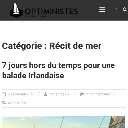
Skip
LES OPTIMINISTES
to
content
Catégorie : Récit de mer
7 jours hors du temps pour une
balade Irlandaise
4 septembre 2020
Romain Le Gall
2 commentaires
Récit de mer