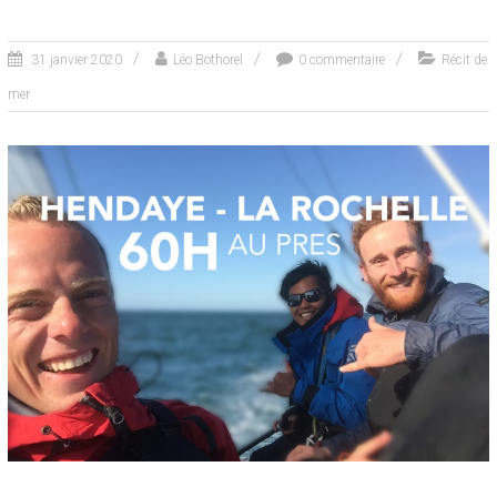
31 janvier 2020
Léo Bothorel
0 commentaire
Récit de
mer