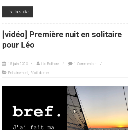
Lire la suite
[vidéo] Première nuit en solitaire
pour Léo
15 juin 2020
Léo Bothorel
1 Commentaire
,
Entrainement
Récit de mer