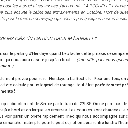
he pour les 4 prochaines années, j’ai nommé : LA ROCHELLE ! Notre 
e, puis ensuite le début des entraînements en Octobre. Hors de ques
té pour la mer, un convoyage qui nous a pris quelques heures seule
ssé les clés du camion dans le bateau ! »
di, sur le parking d’Hendaye quand Léo lâche cette phrase, désemparé. 
d qui nous aura essoré jusqu’au bout …
(Info utile pour vous qui no
mion. )
itialement prévue pour relier Hendaye à La Rochelle. Pour une fois, on 
ait été calculé par un logiciel de routage, tout était
parfaitement pr
ements !
arque directement de Serbie par le train de 22h35. On ne perd pas de
t déjà à bord et on largue les amarres. Les courses sont chargées, le
s voir partir. On briefe rapidement Théo qui nous accompagne sur ce
ve dimanche matin pile pour le petit dej’ et on sera rentré lundi à l’heu