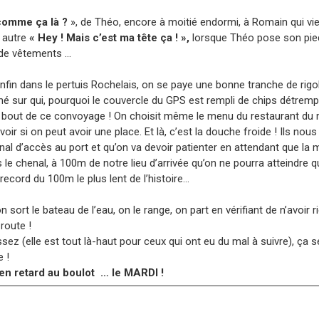
 comme ça là ?
», de Théo, encore à moitié endormi, à Romain qui vi
 autre
« Hey ! Mais c’est ma tête ça ! »,
lorsque Théo pose son pied 
 de vêtements …
 enfin dans le pertuis Rochelais, on se paye une bonne tranche de rigo
ché sur qui, pourquoi le couvercle du GPS est rempli de chips détrem
le bout de ce convoyage ! On choisit même le menu du restaurant du m
oir si on peut avoir une place. Et là, c’est la douche froide ! Ils nous 
nal d’accès au port et qu’on va devoir patienter en attendant que la
 le chenal, à 100m de notre lieu d’arrivée qu’on ne pourra atteindre q
record du 100m le plus lent de l’histoire…
n sort le bateau de l’eau, on le range, on part en vérifiant de n’avoir r
 route !
ssez (elle est tout là-haut pour ceux qui ont eu du mal à suivre), ça 
 !
er en retard au boulot … le MARDI !