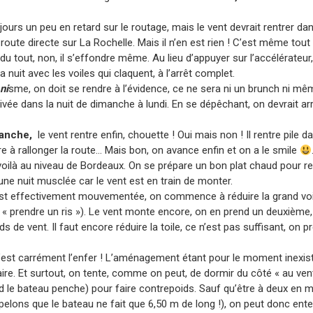
jours un peu en retard sur le routage, mais le vent devrait rentrer dan
oute directe sur La Rochelle. Mais il n’en est rien ! C’est même tout 
du tout, non, il s’effondre même. Au lieu d’appuyer sur l’accélérateur
nuit avec les voiles qui claquent, à l’arrêt complet.
ni
sme, on doit se rendre à l’évidence, ce ne sera ni un brunch ni mê
rivée dans la nuit de dimanche à lundi. En se dépêchant, on devrait arr
anche,
le vent rentre enfin, chouette ! Oui mais non ! Il rentre pile d
e à rallonger la route… Mais bon, on avance enfin et on a le smile
oilà au niveau de Bordeaux. On se prépare un bon plat chaud pour rec
ne nuit musclée car le vent est en train de monter.
t est effectivement mouvementée, on commence à réduire la grand voi
a « prendre un ris »). Le vent monte encore, on en prend un deuxièm
 de vent. Il faut encore réduire la toile, ce n’est pas suffisant, on p
 c’est carrément l’enfer ! L’aménagement étant pour le moment inexist
aire. Et surtout, on tente, comme on peut, de dormir du côté « au ven
nd le bateau penche) pour faire contrepoids. Sauf qu’être à deux en
pelons que le bateau ne fait que 6,50 m de long !), on peut donc en