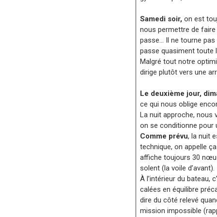
Samedi soir,
on est tou
nous permettre de faire r
passe… Il ne tourne pas 
passe quasiment toute la 
Malgré tout notre optimi
dirige plutôt vers une ar
Le deuxième jour, dim
ce qui nous oblige encor
La nuit approche, nous v
on se conditionne pour u
Comme prévu
, la nui
technique, on appelle ç
affiche toujours 30 nœuds
solent (la voile d’avant).
À l’intérieur du bateau,
calées en équilibre préc
dire du côté relevé qua
mission impossible (rap