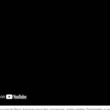
tour par le Pays basque pour les vacances, notre
petite Trompette a re