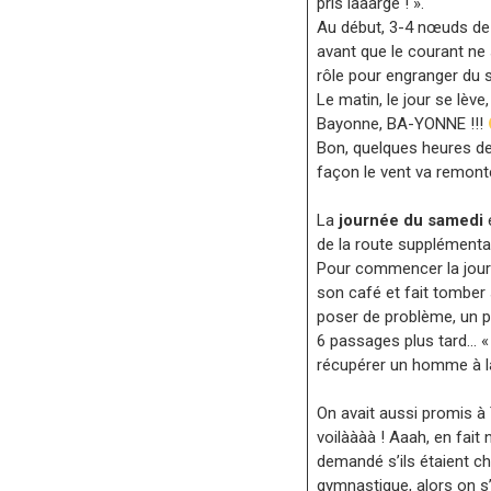
pris laaarge ! ».
Au début, 3-4 nœuds de 
avant que le courant ne 
rôle pour engranger du s
Le matin, le jour se lève
Bayonne, BA-YONNE !!!
Bon, quelques heures de r
façon le vent va remonte
La
journée du samedi
e
de la route supplémenta
Pour commencer la journé
son café et fait tomber
poser de problème, un p
6 passages plus tard… 
récupérer un homme à la
On avait aussi promis à 
voilàààà ! Aaah, en fait
demandé s’ils étaient ch
gymnastique, alors on s’