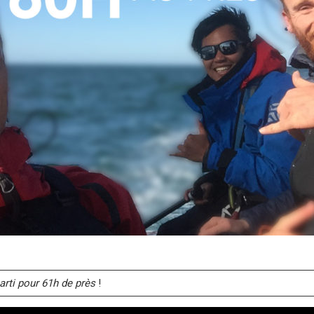
arti pour 61h de près
!