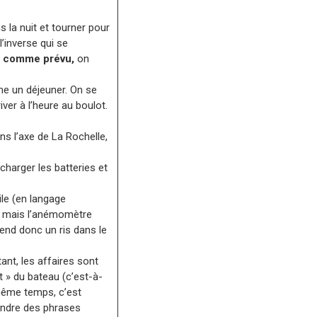
s la nuit et tourner pour
l’inverse qui se
,
comme prévu,
on
me un déjeuner. On se
iver à l’heure au boulot.
ans l’axe de La Rochelle,
.
harger les batteries et
le (en langage
e, mais l’anémomètre
rend donc un ris dans le
ant, les affaires sont
t » du bateau (c’est-à-
 même temps, c’est
tendre des phrases