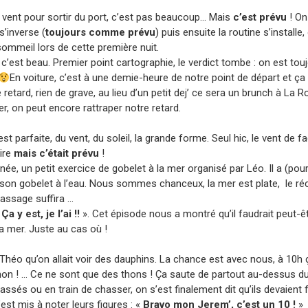
vent pour sortir du port, c’est pas beaucoup… Mais
c’est prévu
! On
s’inverse (
toujours comme prévu
) puis ensuite la routine s’installe
ommeil lors de cette première nuit.
, c’est beau. Premier point cartographie, le verdict tombe : on est tou
En voiture, c’est à une demie-heure de notre point de départ et ça 
etard, rien de grave, au lieu d’un petit dej’ ce sera un brunch à La Ro
r, on peut encore rattraper notre retard.
st parfaite, du vent, du soleil, la grande forme. Seul hic, le vent de f
ire
mais c’était prévu
!
e, un petit exercice de gobelet à la mer organisé par Léo. Il a (po
 son gobelet à l’eau. Nous sommes chanceux, la mer est plate, le ré
assage suffira …
«
Ça y est, je l’ai !!
». Cet épisode nous a montré qu’il faudrait peut-êt
 mer. Juste au cas où !
Théo qu’on allait voir des dauphins. La chance est avec nous, à 10h ça
 non ! … Ce ne sont que des thons ! Ça saute de partout au-dessus du
assés ou en train de chasser, on s’est finalement dit qu’ils devaient
est mis à noter leurs figures : «
Bravo mon Jerem’, c’est un 10 !
»