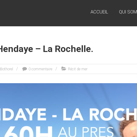
ACCUEIL
QUI SO
endaye – La Rochelle.
 Bothorel
0 commentaire
Récit de mer