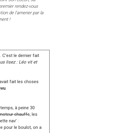
premier rendez-vous
tion de l’amener par la
ment !
C’est le dernier fait
us lisez : Léo vit et
avait fait les choses
évu
.
 temps, à peine 30
moteur chauffe
, les
tte nav’ :
re pour le boulot, on a