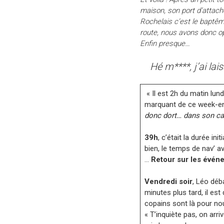
maison, son port d’attac
Rochelais c’est le baptêm
route, nous avons donc op
Enfin presque…
Hé m****, j’ai lai
« Il est 2h du matin lun
marquant de ce week-en
donc dort… dans son ca
39h
, c’était la durée in
bien, le temps de nav’ av
…
Retour sur les évén
Vendredi soir
, Léo déb
minutes plus tard, il es
copains sont là pour nou
« T’inquiète pas, on arri